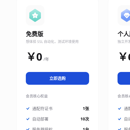
免费版
个人
想体验 SSL 自动化，测试环境使用
独立开
￥0
￥
/年
立即选购
会员核心权益
会员核
通配符证书
1张
通
自动部署
10次
自
服务器授权
1台
服