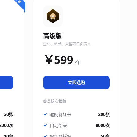
高级版
企业、站长、大型项目负责人
￥599
/年
立即选购
会员核心权益
30张
通配符证书
200张
2000次
自动部署
8000次
10台
服务器授权
50台