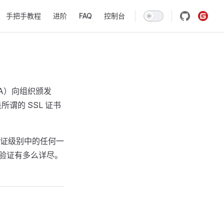
avigation
手把手教程
进阶
FAQ
控制台
A）向组织颁发
谓的 SSL 证书
证级别中的任何一
身份验证有多么详尽。